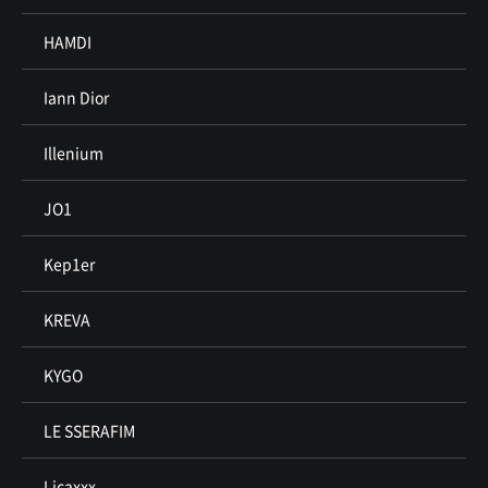
HAMDI
Iann Dior
Illenium
JO1
Kep1er
KREVA
KYGO
LE SSERAFIM
Licaxxx