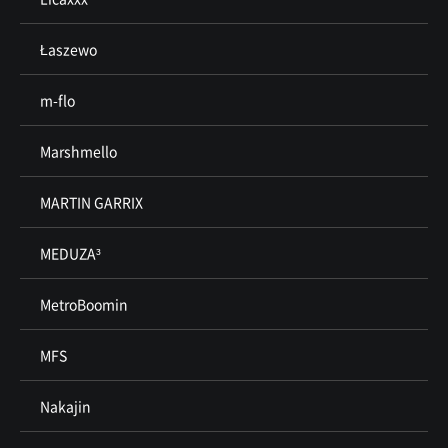
Łaszewo
m-flo
Marshmello
MARTIN GARRIX
MEDUZA³
MetroBoomin
MFS
Nakajin