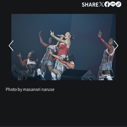
SHARE
Photo by masanori naruse