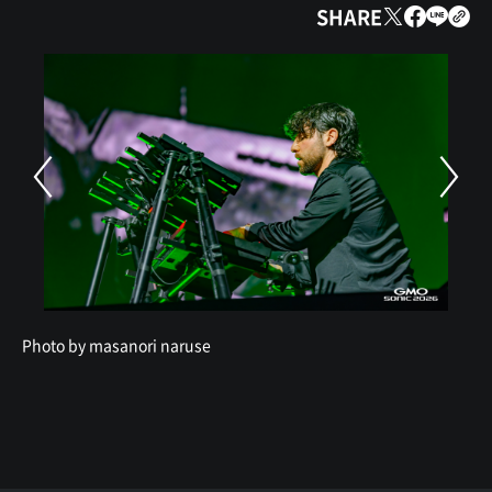
SHARE
Photo by masanori naruse