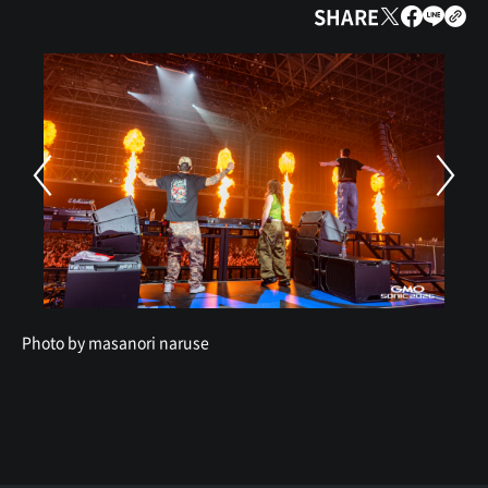
SHARE
Photo by masanori naruse