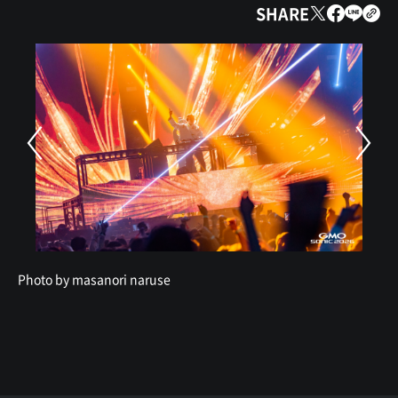
SHARE
Photo by masanori naruse