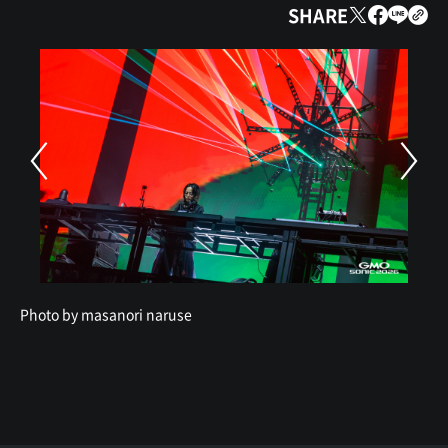
SHARE
Photo by masanori naruse