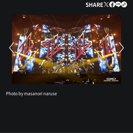
SHARE
Photo by masanori naruse