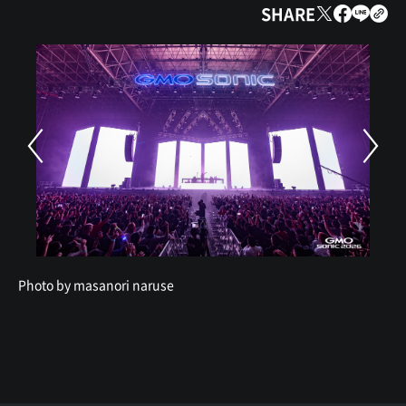
SHARE
Photo by masanori naruse