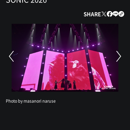
SHARE
Photo by masanori naruse