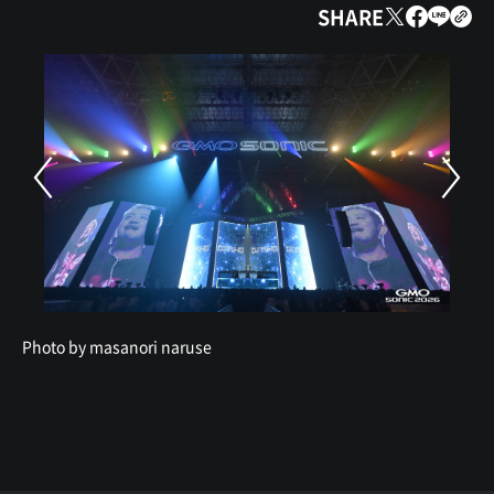
SHARE
Photo by masanori naruse