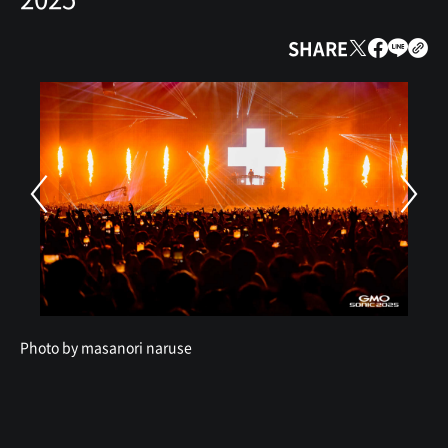
SHARE
Photo by masanori naruse