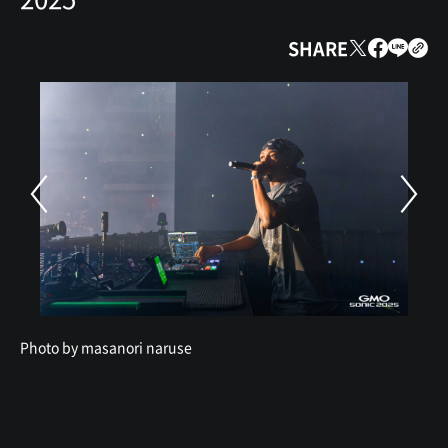
SHARE
Photo by masanori naruse