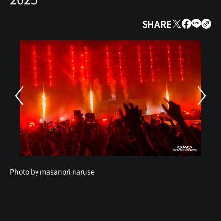
SHARE
Photo by masanori naruse