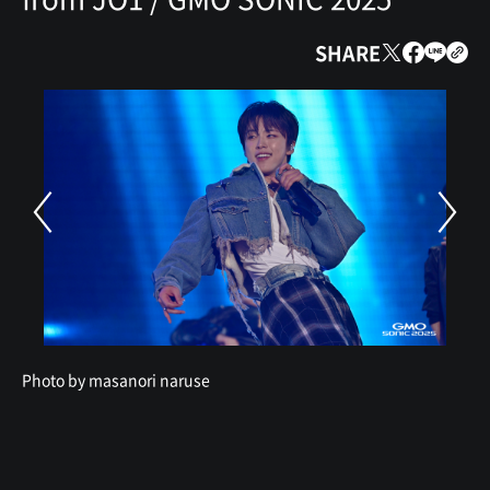
SHARE
Photo by masanori naruse