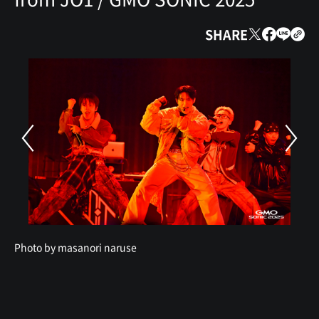
SHARE
Photo by masanori naruse