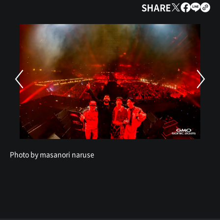
SHARE
Photo by masanori naruse