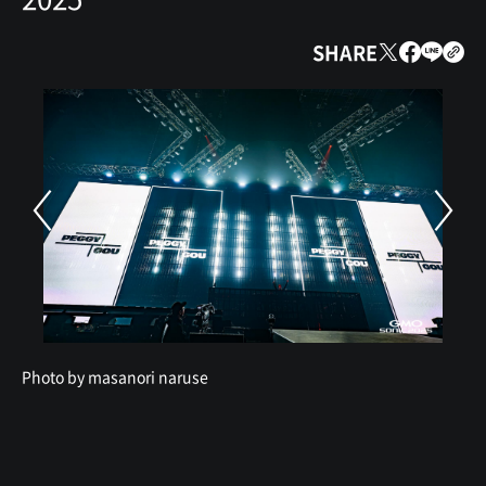
SHARE
Photo by masanori naruse