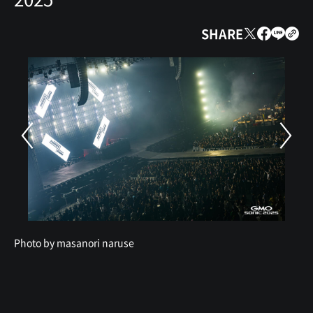
SHARE
Photo by masanori naruse