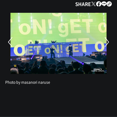
SHARE
Photo by masanori naruse