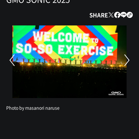
SHARE
Photo by masanori naruse