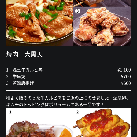
焼肉 大黒天
温玉牛カルビ丼
¥1,100
牛串焼
¥700
若鶏唐揚げ
¥600
程よく脂ののった牛カルビ肉をご飯の上にのせました！温泉卵、
キムチのトッピングはボリュームのある一品です！