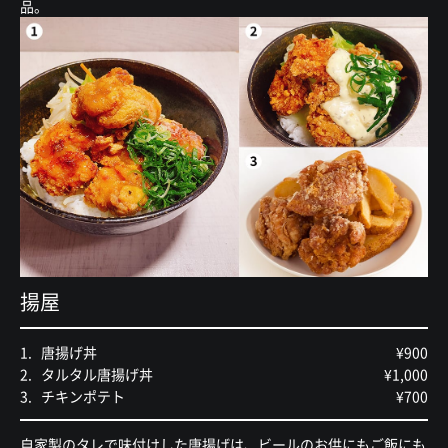
品。
揚屋
唐揚げ丼
¥900
タルタル唐揚げ丼
¥1,000
チキンポテト
¥700
自家製のタレで味付けした唐揚げは、ビールのお供にもご飯にも